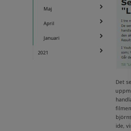
Maj
April
Januari
2021
Det s
uppmä
handla
filme
björns
ide, v