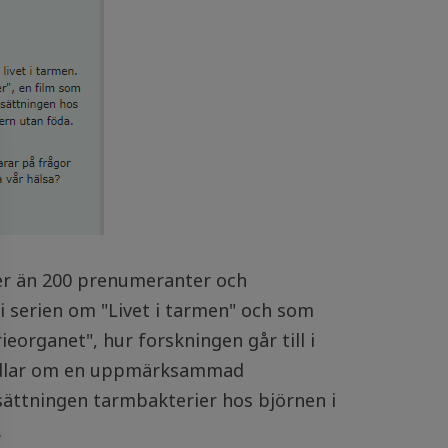
mer än 200 prenumeranter och
serien om "Livet i tarmen" och som
organet", hur forskningen går till i
andlar om en uppmärksammad
psättningen tarmbakterier hos björnen i
.