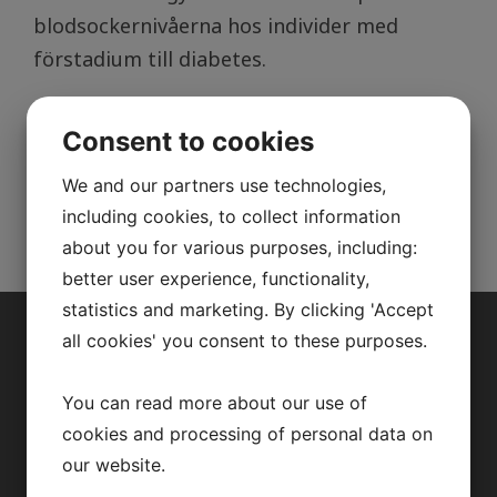
blodsockernivåerna hos individer med
förstadium till diabetes.
Till
nyhetbrevet oktober
.
Consent to cookies
We and our partners use technologies,
including cookies, to collect information
about you for various purposes, including:
better user experience, functionality,
statistics and marketing. By clicking 'Accept
all cookies' you consent to these purposes.
OM OSS
You can read more about our use of
Vår forskning
cookies and processing of personal data on
our website.
Vi forskar här