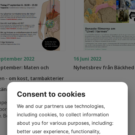
eptember 2022
16 Juni 2022
eptember: Maten och
Nyhetsbrev från Bäckhed
n - om kost, tarmbakterier
känslig mage
Consent to cookies
ppen föreläsning på
We and our partners use technologies,
orgs stadsbibliotek. Fri
including cookies, to collect information
. Begränsat antal platser. ...
about you for various purposes, including:
better user experience, functionality,