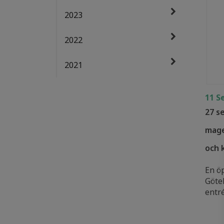
2023
2022
2021
11 S
27 s
mage
och 
En ö
Göteb
entré