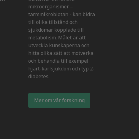
mikroorganismer –
tarmmikrobiotan - kan bidra
till olika tillstånd och
sjukdomar kopplade till
metabolism. Målet är att
utveckla kunskaperna och
hitta olika sätt att motverka
och behandla till exempel
hjärt-kärlsjukdom och typ 2-
diabetes.
Mer om vår forskning