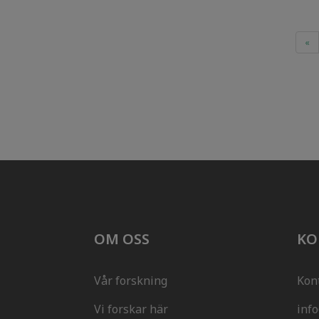
«
OM OSS
KO
Vår forskning
Kon
Vi forskar här
inf