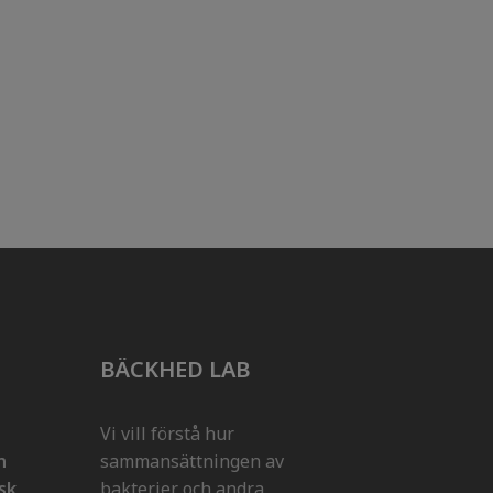
BÄCKHED LAB
Vi vill förstå hur
n
sammansättningen av
isk
bakterier och andra