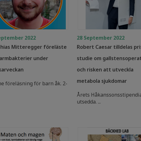
eptember 2022
28 September 2022
hias Mitteregger föreläste
Robert Caesar tilldelas pri
armbakterier under
studie om gallstensopera
karveckan
och risken att utveckla
metabola sjukdomar
e föreläsning för barn åk. 2-
Årets Håkanssonsstipendi
utsedda. ...