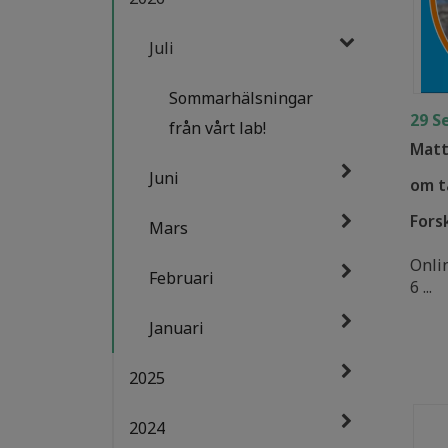
Juli
Sommarhälsningar
29 S
från vårt lab!
Matt
Juni
om t
Fors
Mars
Onlin
Februari
6 ...
Januari
2025
2024