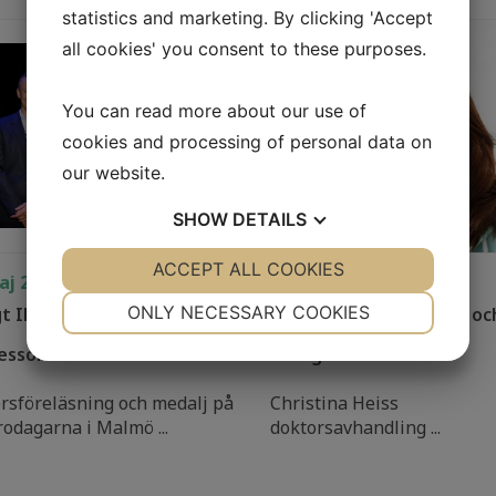
statistics and marketing. By clicking 'Accept
all cookies' you consent to these purposes.
You can read more about our use of
cookies and processing of personal data on
our website.
SHOW
DETAILS
YES
ACCEPT ALL COOKIES
NO
YES
NO
aj 2022
05 Maj 2022
NECESSARY
PREFERENCES
ONLY NECESSARY COOKIES
t Ihre medaljen 2022 till
Tarmbakterier, hjärnan oc
YES
NO
YES
NO
essor Fredrik Bäckhed
energibalans
MARKETING
STATISTICS
rsföreläsning och medalj på
Christina Heiss
odagarna i Malmö ...
doktorsavhandling ...