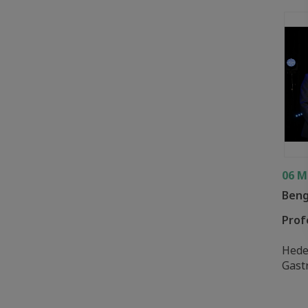
06 M
Beng
Prof
Hede
Gastr