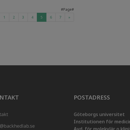
#Page#
1
2
3
4
5
6
7
»
NTAKT
POSTADRESS
takt
Göteborgs universitet
Institutionen för medici
o@backhedlab.se
Avd. för molekylär o klin