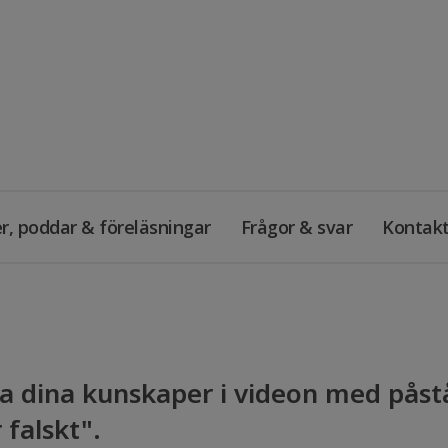
r, poddar & föreläsningar
Frågor & svar
Kontak
a dina kunskaper i videon med påst
r falskt".