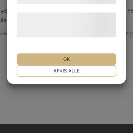
cket vet du själv om tarmfloran och hur den kan fö
Læs mere om vores brug af cookies og
ståenden från SVT i "Sant eller falskt".
behandling af persondata på vores
//www.svt.se/nyheter/inrikes/darfor-ar-det-sa-vikti
hjemmeside.
OK
NØDVENDIGE
PRÆFERENCER
AFVIS ALLE
MARKETING
STATISTIK