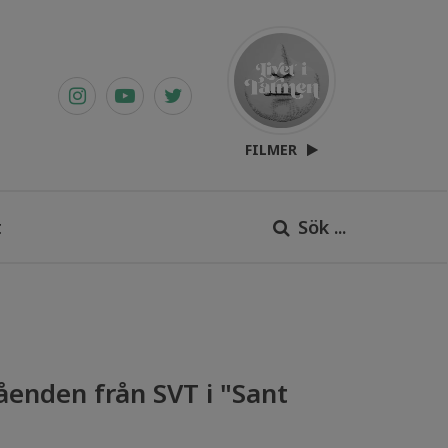
FILMER
t
Sök ...
åenden från SVT i "Sant