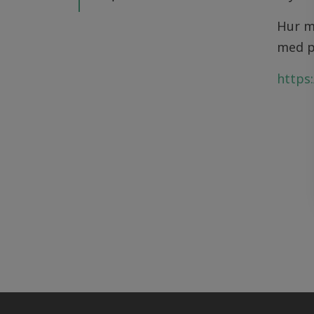
Hur my
med på
https: