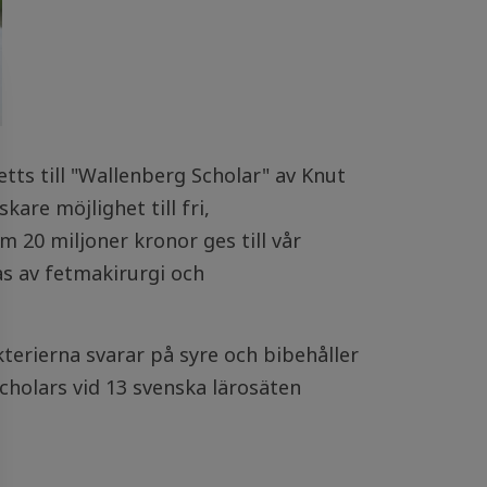
tts till "Wallenberg Scholar" av Knut
are möjlighet till fri,
 20 miljoner kronor ges till vår
as av fetmakirurgi och
erierna svarar på syre och bibehåller
cholars vid 13 svenska lärosäten