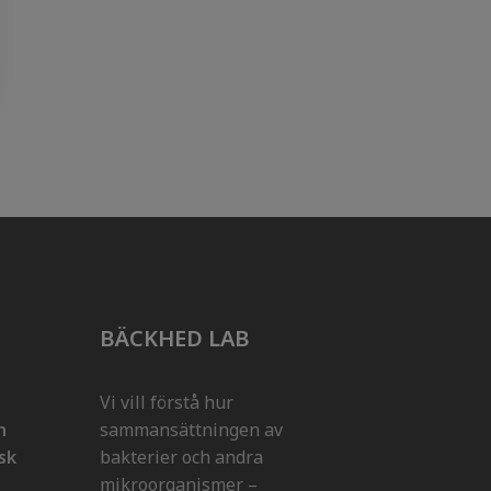
BÄCKHED LAB
Vi vill förstå hur
n
sammansättningen av
isk
bakterier och andra
mikroorganismer –