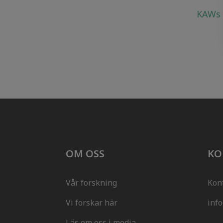
KAWs 
OM OSS
KO
Vår forskning
Kon
Vi forskar här
inf
Läs om oss i media