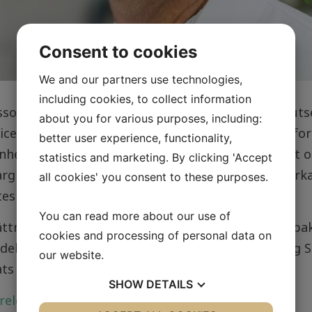
Consent to cookies
We and our partners use technologies,
including cookies, to collect information
sor Fredrik Bäckhed är en av åtta forskare som utse
about you for various purposes, including:
ice Wallenberg Stiftelse (KAW). Programmet ger forsk
better user experience, functionality,
nhetsdriven och långsiktig forskning och anslaget om
statistics and marketing. By clicking 'Accept
rgrupp för att titta vidare på "hur bakerier påverk
all cookies' you consent to these purposes.
tesmedicin".
You can read more about our use of
ättningsanslaget kommer framförallt förstå hur bakt
cookies and processing of personal data on
delaktig miljö i tarmen. Totalt har 118 Wallenberg S
our website.
ats fem-åriga anslag.
SHOW
DETAILS
release från Göteborgs Universitet