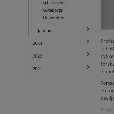
scholars vid
Göteborgs
Universitet
Januari
Profes
2023
och Al
2022
nyfike
forska
2021
diabe
Forts
en för
bevilj
Press 